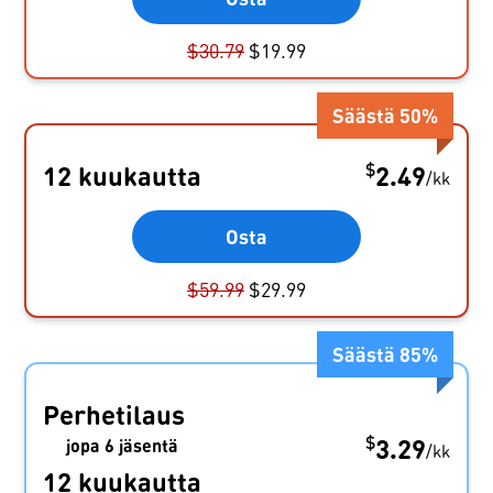
$
30.79
$
19.99
Säästä
50
%
$
12 kuukautta
2.49
/
kk
Osta
$
59.99
$
29.99
Säästä
85
%
Perhetilaus
$
3.29
jopa 6 jäsentä
/
kk
12 kuukautta