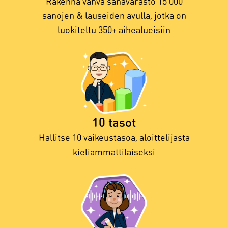
Rakenna vahva sanavarasto 15 000
sanojen & lauseiden avulla, jotka on
luokiteltu 350+ aihealueisiin
10 tasot
Hallitse 10 vaikeustasoa, aloittelijasta
kieliammattilaiseksi