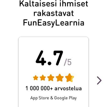
Kaltaisesi ihmiset
rakastavat
FunEasyLearnia
4.7
/5
Hei 
v
sovel
jokai
1 000 000+ arvostelua
itse
App Store & Google Play
yk