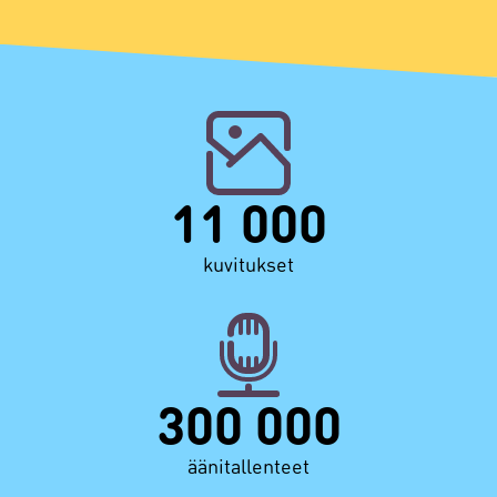
11 000
kuvitukset
300 000
äänitallenteet