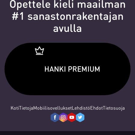
Opettele kieli maailman
#1 sanastonrakentajan
avulla
HANKI PREMIUM
Koti
Tietoja
Mobiilisovellukset
Lehdistö
Ehdot
Tietosuoja