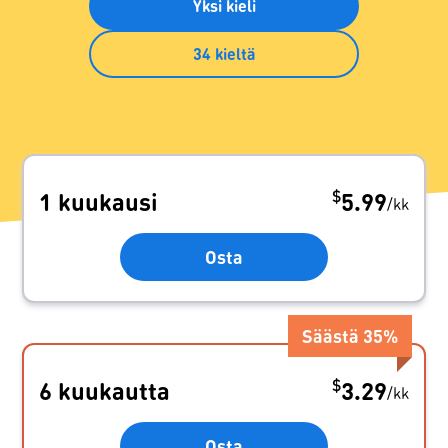
Yksi kieli
34 kieltä
$
1 kuukausi
5.99
/
kk
Osta
Säästä
35
%
$
6 kuukautta
3.29
/
kk
Osta